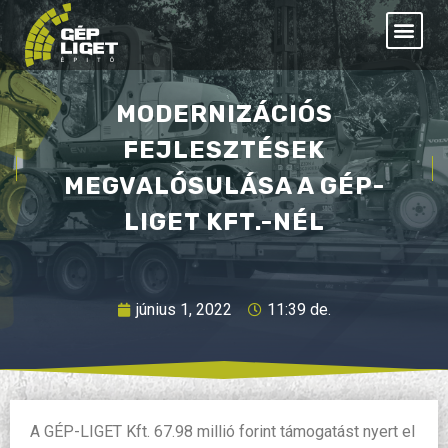
MODERNIZÁCIÓS
FEJLESZTÉSEK
MEGVALÓSULÁSA A GÉP-
LIGET KFT.-NÉL
június 1, 2022
11:39 de.
A GÉP-LIGET Kft. 67.98 millió forint támogatást nyert el